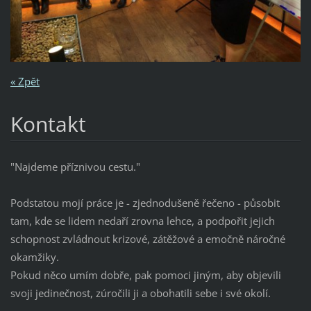
« Zpět
Kontakt
"Najdeme příznivou cestu."
Podstatou mojí práce je - zjednodušeně řečeno - působit
tam, kde se lidem nedaří zrovna lehce, a podpořit jejich
schopnost zvládnout krizové, zátěžové a emočně náročné
okamžiky.
Pokud něco umím dobře, pak pomoci jiným, aby objevili
svoji jedinečnost, zúročili ji a obohatili sebe i své okolí.