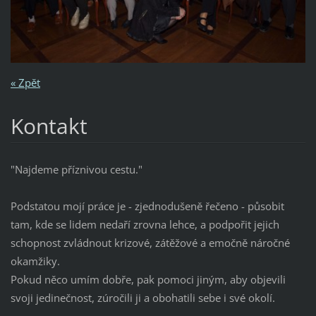
« Zpět
Kontakt
"Najdeme příznivou cestu."
Podstatou mojí práce je - zjednodušeně řečeno - působit
tam, kde se lidem nedaří zrovna lehce, a podpořit jejich
schopnost zvládnout krizové, zátěžové a emočně náročné
okamžiky.
Pokud něco umím dobře, pak pomoci jiným, aby objevili
svoji jedinečnost, zúročili ji a obohatili sebe i své okolí.